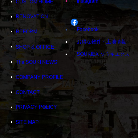
Instagram
CUSTOM HOME
RENOVATION
Facebook
REFORM
お得な物件・土地情報
&
SHOP
OFFICE
SOUKIEX ソウキエクス
The SOUKI NEWS
COMPANY PROFILE
CONTACT
PRIVACY POLICY
SITE MAP